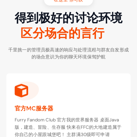
得到极好的讨论环境
分
场
合
的
言
行
区
抛
千里挑一的管理员极高速的响应与处理流程与群友自发形成
的场合意识为你的聊天环境保驾护航
官方MC服务器
Furry Fandom Club 官方我的世界服务器 桌面Java
版，建造、冒险、生存服 快来在FFC的大地建造属于
你自己的小屋跟城堡吧！ 主群满30级即可申请