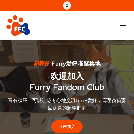
跳
转
到
内
容
迷兽互联
超棒的
Furry爱好者聚集地
欢迎加入
Furry Fandom Club
富有秩序，可以让你专心地交流Furry爱好，管理员负责
且认真的超棒群聊