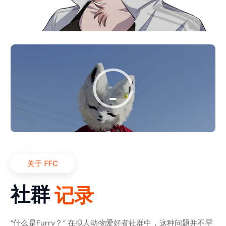
关于 FFC
观
社群
察
录
记
“什么是Furry？” 在拟人动物爱好者社群中，这种问题并不罕